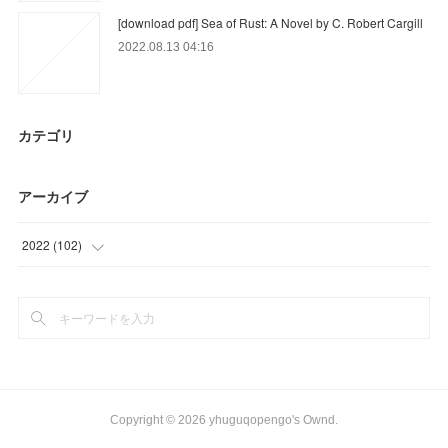
[download pdf] Sea of Rust: A Novel by C. Robert Cargill
2022.08.13 04:16
カテゴリ
アーカイブ
2022
(
102
)
(
42
)
(
60
)
Copyright ©
2026
yhuguqopengo's Ownd
.