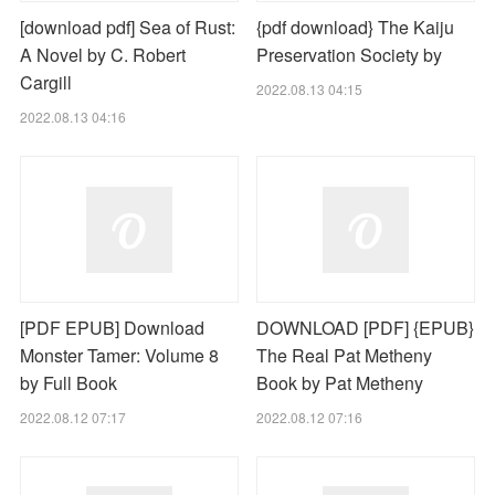
[download pdf] Sea of Rust:
{pdf download} The Kaiju
A Novel by C. Robert
Preservation Society by
Cargill
2022.08.13 04:15
2022.08.13 04:16
[PDF EPUB] Download
DOWNLOAD [PDF] {EPUB}
Monster Tamer: Volume 8
The Real Pat Metheny
by Full Book
Book by Pat Metheny
2022.08.12 07:17
2022.08.12 07:16