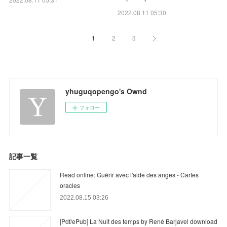
2022.08.11 05:30
1
2
3
yhuguqopengo's Ownd
フォロー
記事一覧
Read online: Guérir avec l'aide des anges - Cartes
oracles
2022.08.15 03:26
[Pdf/ePub] La Nuit des temps by René Barjavel download