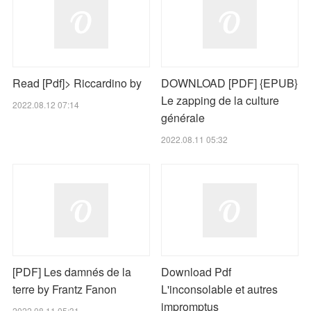
Read [Pdf]> Riccardino by
DOWNLOAD [PDF] {EPUB}
Le zapping de la culture
2022.08.12 07:14
générale
2022.08.11 05:32
[PDF] Les damnés de la
Download Pdf
terre by Frantz Fanon
L'inconsolable et autres
impromptus
2022.08.11 05:31